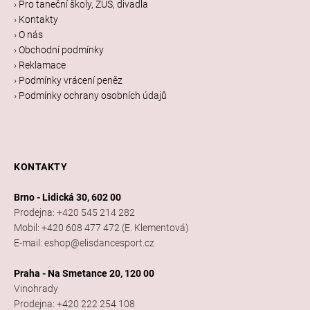
a
› Pro taneční školy, ZUŠ, divadla
t
› Kontakty
í
› O nás
› Obchodní podmínky
› Reklamace
› Podmínky vrácení peněz
› Podmínky ochrany osobních údajů
KONTAKTY
Brno - Lidická 30, 602 00
Prodejna: +420 545 214 282
Mobil: +420 608 477 472 (E. Klementová)
E-mail: eshop@elisdancesport.cz
Praha - Na Smetance 20, 120 00
Vinohrady
Prodejna: +420 222 254 108