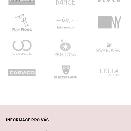
Z
á
INFORMACE PRO VÁS
p