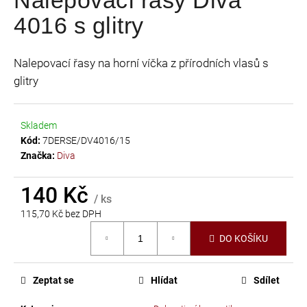
je
a
4016 s glitry
0,0
j
z
í
5
Nalepovací řasy na horní víčka z přírodních vlasů s
t
hvězdiček.
glitry
?
Skladem
Kód:
7DERSE/DV4016/15
Značka:
Diva
HLEDAT
140 Kč
/ ks
115,70 Kč bez DPH
D
Měrná
o
DO KOŠÍKU
cena:
p
o
r
Zeptat se
Hlídat
Sdílet
u