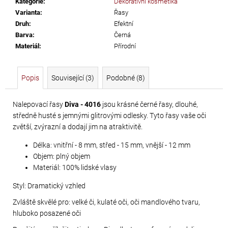
Kategorie
:
Dekorativní kosmetika
č
Varianta
:
Řasy
u
Druh
:
Efektní
j
Barva
:
Černá
e
Materiál
:
Přírodní
m
e
Popis
Související (3)
Podobné (8)
LEPIDLO
NA
Nalepovací řasy
Diva - 4016
jsou krásné černé řasy, dlouhé,
středně husté s jemnými glitrovými odlesky. Tyto řasy vaše oči
KAMÍNKY
zvětší, zvýrazní a dodají jim na atraktivitě.
A
TEXTIL
Délka: vnitřní - 8 mm, střed - 15 mm, vnější - 12 mm
GÜTERMANN
Objem: plný objem
HT2
Materiál: 100% lidské vlasy
30
Styl: Dramatický vzhled
G
Zvláště skvělé pro: velké či, kulaté oči, oči mandlového tvaru,
169
hluboko posazené oči
Kč