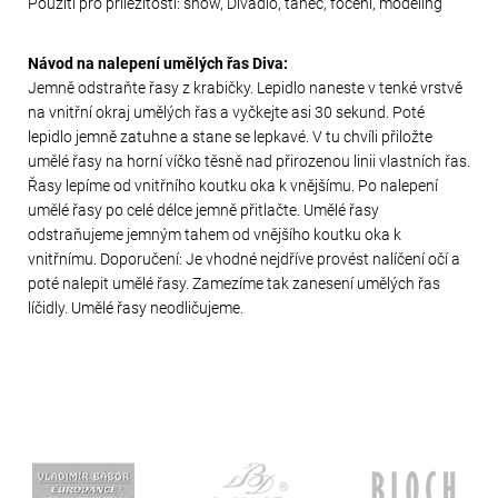
Použití pro příležitosti: show, Divadlo, tanec, focení, modeling
Návod na nalepení umělých řas Diva:
Jemně odstraňte řasy z krabičky. Lepidlo naneste v tenké vrstvě
na vnitřní okraj umělých řas a vyčkejte asi 30 sekund. Poté
lepidlo jemně zatuhne a stane se lepkavé. V tu chvíli přiložte
umělé řasy na horní víčko těsně nad přirozenou linii vlastních řas.
Řasy lepíme od vnitřního koutku oka k vnějšímu. Po nalepení
umělé řasy po celé délce jemně přitlačte. Umělé řasy
odstraňujeme jemným tahem od vnějšího koutku oka k
vnitřnímu. Doporučení: Je vhodné nejdříve provést nalíčení očí a
poté nalepit umělé řasy. Zamezíme tak zanesení umělých řas
líčidly. Umělé řasy neodličujeme.