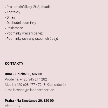
a
› Pro taneční školy, ZUŠ, divadla
t
› Kontakty
í
› O nás
› Obchodní podmínky
› Reklamace
› Podmínky vrácení peněz
› Podmínky ochrany osobních údajů
KONTAKTY
Brno - Lidická 30, 602 00
Prodejna: +420 545 214 282
Mobil: +420 608 477 472 (E. Klementová)
E-mail: eshop@elisdancesport.cz
Praha - Na Smetance 20, 120 00
Vinohrady