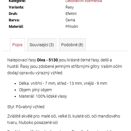
Kategorie
:
Dekorativní kosmetika
č
Varianta
:
Řasy
u
Druh
:
Efektní
j
Barva
:
Černá
e
Materiál
:
Přírodní
m
e
Popis
Související (3)
Podobné (8)
TŘÁSNĚ
NEELASTICKÉ
Nalepovací řasy
Diva - 5130
jsou krásné černé řasy, delší a
hustší. Řasy jsou zdobené jemnými stříbrnými glitry. Vašim očím
BARBADOS
dodají opravdu výrazný vzhled.
DÉLKA
30
Délka: vnitřní - 7 mm, střed - 13 mm, vnější - 9 mm
CM
Objem: plný objem
Materiál: 100% lidské vlasy
620
Kč
Styl: Půvabný vzhled
Zvláště skvělé pro: malé oči, velké či, kulaté oči, oči mandlového
tvaru, hluboko posazené oči