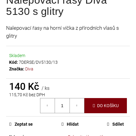
je
a
5130 s glitry
0,0
j
z
í
5
Nalepovací řasy na horní víčka z přírodních vlasů s
t
hvězdiček.
glitry
?
Skladem
Kód:
7DERSE/DV5130/13
Značka:
Diva
HLEDAT
140 Kč
/ ks
115,70 Kč bez DPH
D
Měrná
o
DO KOŠÍKU
cena:
p
o
r
Zeptat se
Hlídat
Sdílet
u