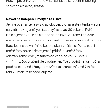
Použití pro příležitosti: show, tanec, Divadlo, focení, modeling,
společenské akce, svatba
Návod na nalepení umělých řas Diva:
Jemně odstraňte řasy z krabičky. Lepidlo naneste v tenké vrstvě
na vnitřní okraj umělých řas a vyčkejte asi 30 sekund. Poté
lepidlo jemně zatuhne a stane se lepkavé. V tu chvíli přiložte
umělé řasy na horní víčko těsně nad přirozenou linii vlastních řas.
Řasy lepíme od vnitřního koutku oka k vnějšímu. Po nalepení
umělé řasy po celé délce jemně přitlačte. Umělé řasy
odstraňujeme jemným tahem od vnějšího koutku oka k
vnitřnímu. Doporučení: Je vhodné nejdříve provést nalíčení očí a
poté nalepit umělé řasy. Zamezíme tak zanesení umělých řas
líčidly. Umělé řasy neodličujeme.