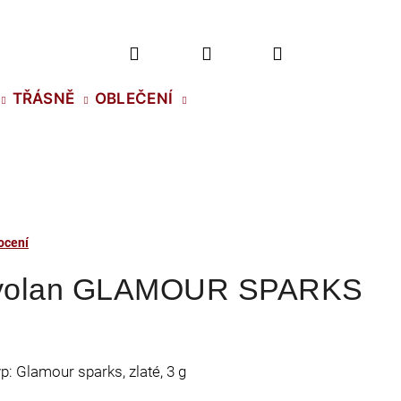
Hledat
Přihlášení
Nákupní
TŘÁSNĚ
OBLEČENÍ
košík
ocení
Kryolan GLAMOUR SPARKS
yp: Glamour sparks, zlaté, 3 g
2 NH SS-5 CRYSTAL