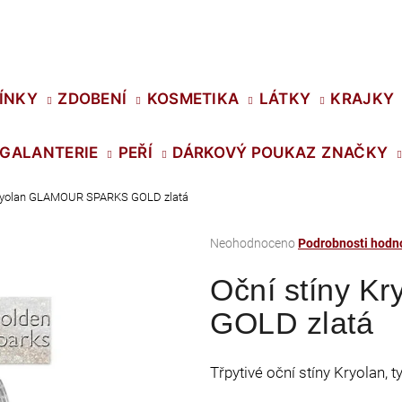
Co potřebujete najít?
ÍNKY
ZDOBENÍ
KOSMETIKA
LÁTKY
KRAJKY
GALANTERIE
PEŘÍ
DÁRKOVÝ POUKAZ
ZNAČKY
HLEDAT
Kryolan GLAMOUR SPARKS GOLD zlatá
Průměrné
Neohodnoceno
Podrobnosti hodn
Doporučujeme
hodnocení
Oční stíny 
produktu
je
GOLD zlatá
0,0
z
5
Třpytivé oční stíny Kryolan, t
hvězdiček.
SWAROVSKI XIRIUS NH SS-16 CRYSTAL
PRECIOSA VIVA1