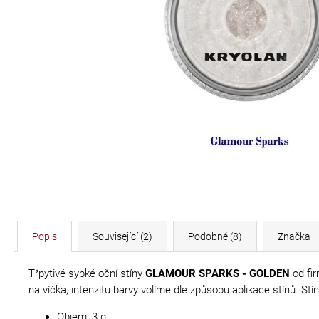
DÉLKA 30 CM
620 Kč
Popis
Související (2)
Podobné (8)
Značka
Třpytivé sypké oční stíny
GLAMOUR SPARKS - GOLDEN
od fir
na víčka, intenzitu barvy volíme dle způsobu aplikace stínů. S
Objem: 3 g