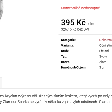
AB
55 Kč
Momentálně nedostupné
299 Kč
395 Kč
/ ks
326,45 Kč bez DPH
Měrná
cena:
Kategorie
:
Dekorati
Varianta
:
Oční stín
Druh
:
Efektní
Typ
:
Sypký
Barva
:
Zlatá
Hmotnost/Objem
:
3 g
my Kryolan zvýrazní oči užasným zlatým leskem, který vydrží po cel
tíny Glamour Sparks se vyrábí v několika zajímavých odstínech. Glamo