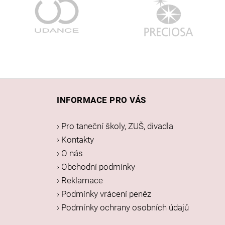
Z
á
INFORMACE PRO VÁS
p
a
› Pro taneční školy, ZUŠ, divadla
t
› Kontakty
í
› O nás
› Obchodní podmínky
› Reklamace
› Podmínky vrácení peněz
› Podmínky ochrany osobních údajů