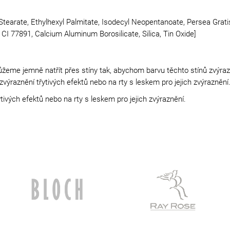
Stearate, Ethylhexyl Palmitate, Isodecyl Neopentanoate, Persea Grati
 CI 77891, Calcium Aluminum Borosilicate, Silica, Tin Oxide]
eme jemně natřít přes stíny tak, abychom barvu těchto stínů zvýraznil
ýraznění třytivých efektů nebo na rty s leskem pro jejich zvýraznění
ivých efektů nebo na rty s leskem pro jejich zvýraznění.