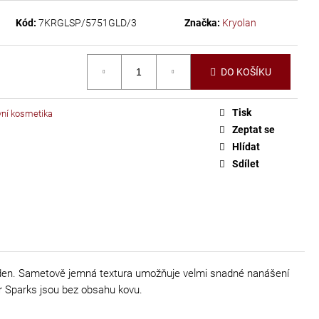
Kód:
7KRGLSP/5751GLD/3
Značka:
Kryolan
DO KOŠÍKU
Tisk
vní kosmetika
Zeptat se
Hlídat
Sdílet
ý den. Sametově jemná textura umožňuje velmi snadné nanášení
ur Sparks jsou bez obsahu kovu.