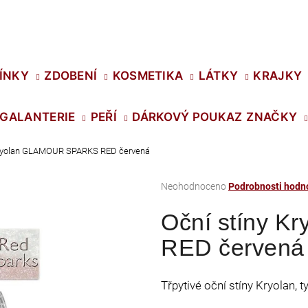
Co potřebujete najít?
ÍNKY
ZDOBENÍ
KOSMETIKA
LÁTKY
KRAJKY
GALANTERIE
PEŘÍ
DÁRKOVÝ POUKAZ
ZNAČKY
HLEDAT
Kryolan GLAMOUR SPARKS RED červená
Průměrné
Neohodnoceno
Podrobnosti hodn
Doporučujeme
hodnocení
Oční stíny 
produktu
je
RED červená
0,0
z
5
Třpytivé oční stíny Kryolan, 
hvězdiček.
SWAROVSKI XIRIUS NH SS-16 CRYSTAL
PRECIOSA VIVA1