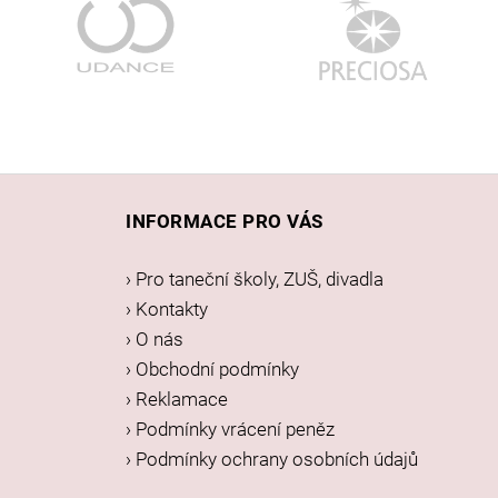
Z
á
INFORMACE PRO VÁS
p
a
› Pro taneční školy, ZUŠ, divadla
t
› Kontakty
í
› O nás
› Obchodní podmínky
› Reklamace
› Podmínky vrácení peněz
› Podmínky ochrany osobních údajů