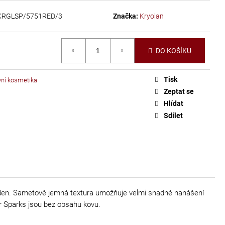
KRGLSP/5751RED/3
Značka:
Kryolan
DO KOŠÍKU
Tisk
vní kosmetika
Zeptat se
Hlídat
Sdílet
ý den. Sametově jemná textura umožňuje velmi snadné nanášení
ur Sparks jsou bez obsahu kovu.