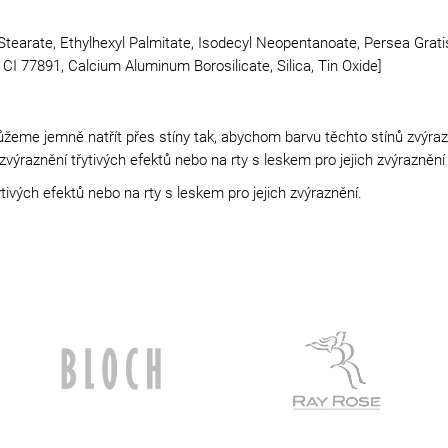
Stearate, Ethylhexyl Palmitate, Isodecyl Neopentanoate, Persea Grati
 CI 77891, Calcium Aluminum Borosilicate, Silica, Tin Oxide]
eme jemně natřít přes stíny tak, abychom barvu těchto stínů zvýraznil
raznění třytivých efektů nebo na rty s leskem pro jejich zvýraznění 
ivých efektů nebo na rty s leskem pro jejich zvýraznění.