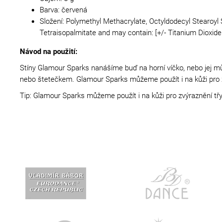
Barva: červená
Složení: Polymethyl Methacrylate, Octyldodecyl Stearoyl 
Tetraisopalmitate and may contain: [+/- Titanium Dioxide
Návod na použití:
Stíny Glamour Sparks nanášíme buď na horní víčko, nebo jej můž
nebo štetečkem. Glamour Sparks můžeme použít i na kůži pro zvý
Tip: Glamour Sparks můžeme použít i na kůži pro zvýraznění třyt