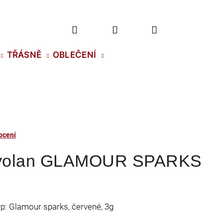
Hledat
Přihlášení
Nákupní
TŘÁSNĚ
OBLEČENÍ
košík
ocení
Kryolan GLAMOUR SPARKS
typ: Glamour sparks, červené, 3g
2 NH SS-5 CRYSTAL