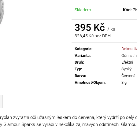
AB
55 Kč
Skladem
Kód:
7
299 Kč
395 Kč
/ ks
326,45 Kč bez DPH
Měrná
cena:
Kategorie
:
Dekorati
Varianta
:
Oční stín
Druh
:
Efektní
Typ
:
Sypký
Barva
:
Červená
Hmotnost/Objem
:
3 g
ryolan zvýrazní oči užasným leskem do červena, který vydrží po cel
tíny Glamour Sparks se vyrábí v několika zajímavých odstínech. Glamo