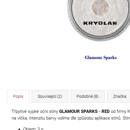
DÉLKA 30 CM
620 Kč
Popis
Související (2)
Podobné (8)
Značka
Třpytivé sypké oční stíny
GLAMOUR SPARKS - RED
od firmy K
na víčka, intenzitu barvy volíme dle způsobu aplikace stínů. S
Objem: 3 g