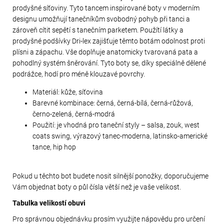
prodyšné síťoviny. Tyto tancem inspirované boty v moderním
designu umožňují tanečníkům svobodný pohyb při tanci a
zároveň cítit sepětí s tanečním parketem. Použítí látky a
prodyšné podšívky Dri-lex zajišťuje těmto botám odolnost proti
plísni a zápachu. Vše doplňuje anatomicky tvarovaná pata a
pohodlný systém šněrování. Tyto boty se, díky speciálně dělené
podrážce, hodí pro méně klouzavé povrchy.
Materiál: kůže, síťovina
Barevné kombinace: černá, černá-bílá, černá-růžová,
černo-zelená, černá-modrá
Použití: je vhodná pro taneční styly – salsa, zouk, west
coats swing, výrazový tanec-moderna, latinsko-americké
tance, hip hop
Pokud u těchto bot budete nosit silnější ponožky, doporučujeme
Vám objednat boty o půl čísla větší než je vaše velikost.
Tabulka velikostí obuvi
Pro správnou objednávku prosím využijte nápovědu pro určení