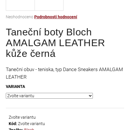
a
j
Průměrné
Neohodnoceno
Podrobnosti hodnocení
í
hodnocení
t
Taneční boty Bloch
produktu
je
?
AMALGAM LEATHER
0,0
z
kůže černá
5
hvězdiček.
HLEDAT
Taneční obuv - teniska, typ Dance Sneakers AMALGAM
LEATHER
VARIANTA
D
o
p
o
Zvolte variantu
r
Kód:
Zvolte variantu
u
Značka:
Bloch