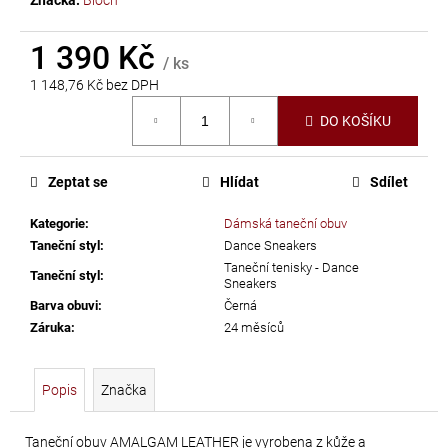
č
u
1 390 Kč
j
/ ks
e
1 148,76 Kč bez DPH
m
Měrná
e
DO KOŠÍKU
cena:
ELIS
Zeptat se
Hlídat
Sdílet
DROP
Kategorie
:
Dámská taneční obuv
-
Taneční styl
:
Dance Sneakers
17X28MM
Taneční tenisky - Dance
Taneční styl
:
CRYSTAL
Sneakers
Barva obuvi
:
Černá
56
Záruka
:
24 měsíců
Kč
Popis
Značka
Taneční obuv AMALGAM LEATHER je vyrobena z kůže a