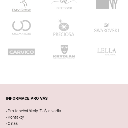
Z
á
INFORMACE PRO VÁS
p
a
› Pro taneční školy, ZUŠ, divadla
t
› Kontakty
í
› O nás