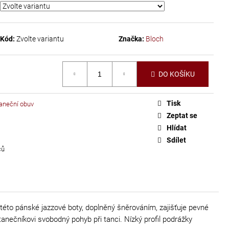
Kód:
Zvolte variantu
Značka:
Bloch
DO KOŠÍKU
Tisk
aneční obuv
Zeptat se
Hlídat
Sdílet
ců
u této pánské jazzové boty, doplněný šněrováním, zajišťuje pevné
anečníkovi svobodný pohyb při tanci. Nízký profil podrážky