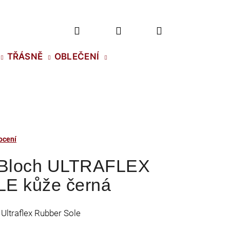
Hledat
Přihlášení
Nákupní
TŘÁSNĚ
OBLEČENÍ
košík
ocení
y Bloch ULTRAFLEX
E kůže černá
 Ultraflex Rubber Sole
2 NH SS-5 CRYSTAL