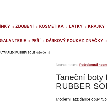
Co potřebujete najít?
ÍNKY
ZDOBENÍ
KOSMETIKA
LÁTKY
KRAJKY
GALANTERIE
PEŘÍ
DÁRKOVÝ POUKAZ
ZNAČKY
HLEDAT
 ULTRAFLEX RUBBER SOLE kůže černá
Průměrné
Neohodnoceno
Podrobnosti hodn
Doporučujeme
hodnocení
Taneční bot
produktu
je
RUBBER SOL
0,0
z
5
Moderní jazz dance obuv, typ
hvězdiček.
SWAROVSKI XIRIUS NH SS-16 CRYSTAL
PRECIOSA VIVA1