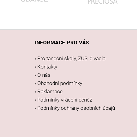
Z
á
INFORMACE PRO VÁS
p
a
› Pro taneční školy, ZUŠ, divadla
t
› Kontakty
í
› O nás
› Obchodní podmínky
› Reklamace
› Podmínky vrácení peněz
› Podmínky ochrany osobních údajů