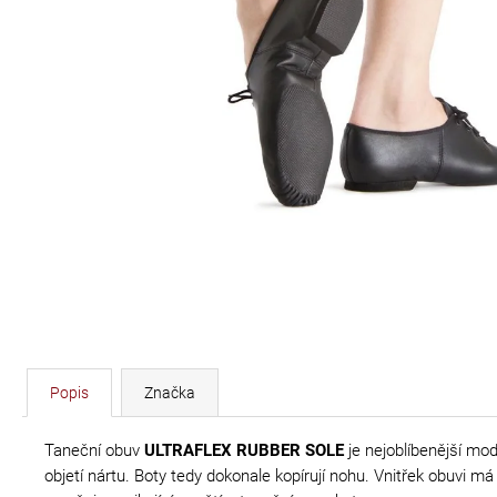
DÉLKA 30 CM
620 Kč
Popis
Značka
Taneční obuv
ULTRAFLEX RUBBER SOLE
je nejoblíbenější mo
objetí nártu. Boty tedy dokonale kopírují nohu. Vnitřek obuvi 