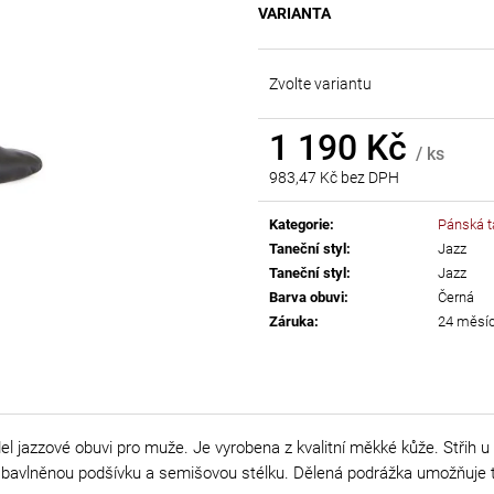
VARIANTA
AB
55 Kč
299 Kč
Zvolte variantu
1 190 Kč
/ ks
983,47 Kč bez DPH
Měrná
cena:
Kategorie
:
Pánská t
Taneční styl
:
Jazz
Taneční styl
:
Jazz
Barva obuvi
:
Černá
Záruka
:
24 měsí
del jazzové obuvi pro muže. Je vyrobena z kvalitní měkké kůže. Střih 
má bavlněnou podšívku a semišovou stélku. Dělená podrážka umožňuje t