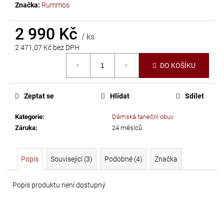
č
Značka:
Rummos
u
j
2 990 Kč
e
/ ks
m
2 471,07 Kč bez DPH
e
Měrná
DO KOŠÍKU
cena:
PRECIOSA
Zeptat se
Hlídat
Sdílet
VIVA12
NH
Kategorie
:
Dámská taneční obuv
SS-
Záruka
:
24 měsíců
8
CRYSTAL
Popis
Související (3)
Podobné (4)
Značka
69
Kč
Popis produktu není dostupný