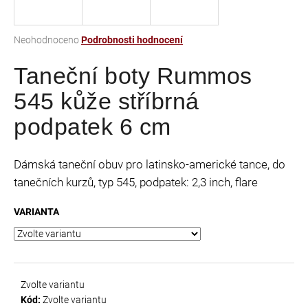
a
j
Průměrné
Neohodnoceno
Podrobnosti hodnocení
í
hodnocení
t
Taneční boty Rummos
produktu
je
?
545 kůže stříbrná
0,0
z
podpatek 6 cm
5
hvězdiček.
HLEDAT
Dámská taneční obuv pro latinsko-americké tance, do
tanečních kurzů, typ 545, podpatek: 2,3 inch, flare
VARIANTA
D
o
p
o
r
Zvolte variantu
u
Kód:
Zvolte variantu