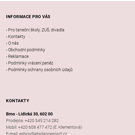
Z
á
INFORMACE PRO VÁS
p
a
› Pro taneční školy, ZUŠ, divadla
t
› Kontakty
í
› O nás
› Obchodní podmínky
› Reklamace
› Podmínky vrácení peněz
› Podmínky ochrany osobních údajů
KONTAKTY
Brno - Lidická 30, 602 00
Prodejna: +420 545 214 282
Mobil: +420 608 477 472 (E. Klementová)
E-mail: eshop@elisdancesport.cz