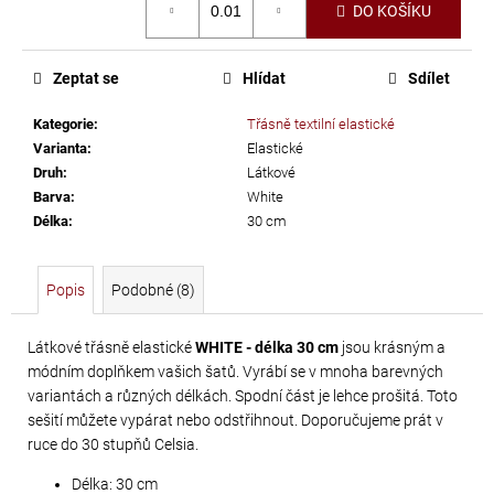
č
DO KOŠÍKU
cena:
u
j
e
Zeptat se
Hlídat
Sdílet
m
Kategorie
:
Třásně textilní elastické
e
Varianta
:
Elastické
Druh
:
Látkové
TŘÁSNĚ
Barva
:
White
Délka
:
30 cm
NEELASTICKÉ
BARBADOS
DÉLKA
Popis
Podobné (8)
30
CM
Látkové třásně elastické
WHITE - délka 30 cm
jsou krásným a
módním doplňkem vašich šatů. Vyrábí se v mnoha barevných
620
variantách a různých délkách. Spodní část je lehce prošitá. Toto
Kč
sešití můžete vypárat nebo odstřihnout. Doporučujeme prát v
ruce do 30 stupňů Celsia.
Délka: 30 cm