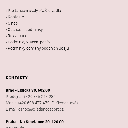
p
a
› Pro taneční školy, ZUŠ, divadla
t
› Kontakty
í
› O nás
› Obchodní podmínky
› Reklamace
› Podmínky vrácení peněz
› Podmínky ochrany osobních údajů
KONTAKTY
Brno - Lidická 30, 602 00
Prodejna: +420 545 214 282
Mobil: +420 608 477 472 (E. Klementová)
E-mail: eshop@elisdancesport.cz
Praha - Na Smetance 20, 120 00
Vinohrady