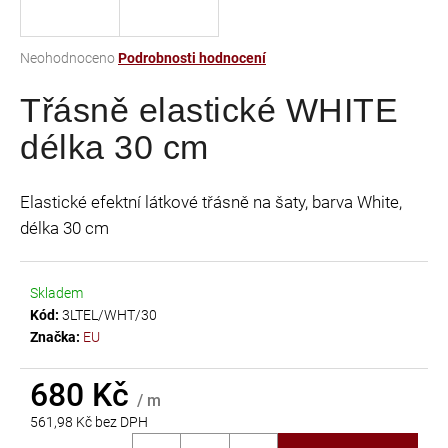
a
j
Průměrné
Neohodnoceno
Podrobnosti hodnocení
í
hodnocení
t
Třásně elastické WHITE
produktu
je
?
délka 30 cm
0,0
z
5
Elastické efektní látkové třásně na šaty, barva White,
hvězdiček.
délka 30 cm
HLEDAT
Skladem
Kód:
3LTEL/WHT/30
D
Značka:
EU
o
p
680 Kč
o
/ m
r
561,98 Kč bez DPH
u
Měrná