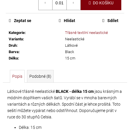
č
DO KOŠÍKU
cena:
u
j
e
Zeptat se
Hlídat
Sdílet
m
Kategorie
:
Třásně textilní neelastické
e
Varianta
:
Neelastické
Druh
:
Látkové
LEPIDLO
Barva
:
Black
Délka
:
15 cm
NA
KAMÍNKY
A
Popis
Podobné (8)
TEXTIL
GÜTERMANN
Látkové třásně neelastické
BLACK - délka 15 cm
jsou krásným a
HT2
módním doplňkem vašich šatů. Vyrábí se v mnoha barevných
30
variantách a různých délkách. Spodní část je lehce prošitá. Toto
G
sešití můžete vypárat nebo odstřihnout. Doporučujeme prát v
ruce do 30 stupňů Celsia.
169
Kč
Délka: 15 cm