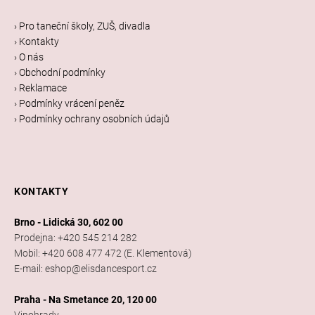
p
a
› Pro taneční školy, ZUŠ, divadla
t
› Kontakty
í
› O nás
› Obchodní podmínky
› Reklamace
› Podmínky vrácení peněz
› Podmínky ochrany osobních údajů
KONTAKTY
Brno - Lidická 30, 602 00
Prodejna: +420 545 214 282
Mobil: +420 608 477 472 (E. Klementová)
E-mail: eshop@elisdancesport.cz
Praha - Na Smetance 20, 120 00
Vinohrady