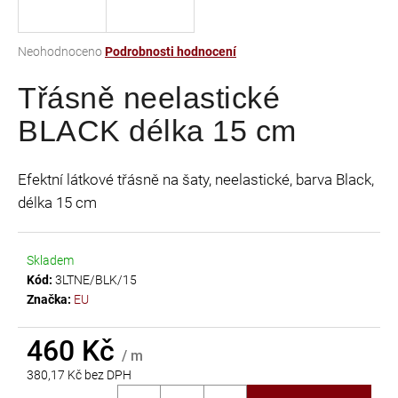
a
j
Průměrné
Neohodnoceno
Podrobnosti hodnocení
í
hodnocení
t
Třásně neelastické
produktu
je
?
BLACK délka 15 cm
0,0
z
5
Efektní látkové třásně na šaty, neelastické, barva Black,
hvězdiček.
délka 15 cm
HLEDAT
Skladem
Kód:
3LTNE/BLK/15
D
Značka:
EU
o
p
460 Kč
o
/ m
r
380,17 Kč bez DPH
u
Měrná