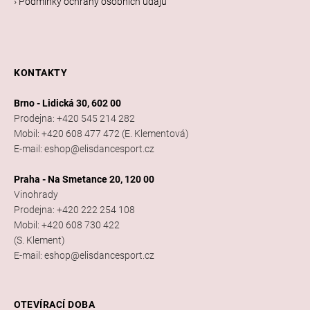
› Podmínky ochrany osobních údajů
č
u
j
e
m
KONTAKTY
e
Brno - Lidická 30, 602 00
Prodejna: +420 545 214 282
PRECIOSA
Mobil: +420 608 477 472 (E. Klementová)
VIVA12
E-mail: eshop@elisdancesport.cz
NH
SS-
Praha - Na Smetance 20, 120 00
8
Vinohrady
CRYSTAL
Prodejna: +420 222 254 108
Mobil: +420 608 730 422
69
(S. Klement)
Kč
E-mail: eshop@elisdancesport.cz
OTEVÍRACÍ DOBA