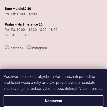
Brno – Lidická 30
Po–Pá: 12:00 – 18:00
Praha – Na Smetance 20
Po–Pá: 10:00 – 12:30, 13:00 - 18:00
So: 10:00 – 13:00
Používáme cookies, abychom Vám umožnili pohodlné
prohlížení webu a díky analýze provozu webu neustále
zlepšovali jeho funkce, výkon a použitelnost.
Více informací
Vytvořil Shoptet
Copyright 2026
Elis Dance Sport
. Všechna práva vyhrazena.
Nastavení