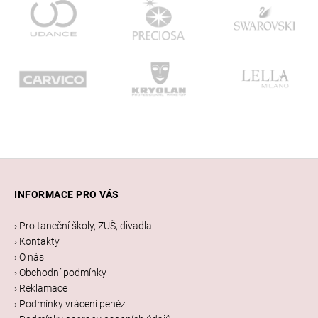
a
j
í
t
?
Z
HLEDAT
á
INFORMACE PRO VÁS
p
a
› Pro taneční školy, ZUŠ, divadla
D
t
› Kontakty
o
í
› O nás
p
› Obchodní podmínky
o
› Reklamace
r
› Podmínky vrácení peněz
u