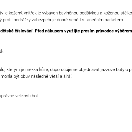
ty je kožený, vnitřek je vybaven bavlněnou podšívkou a koženou stélko
ý profil podrážky zabezpečuje dobré sepětí s tanečním parketem.
 dětské číslování. Před nákupem využijte prosím průvodce výběrem 
uk
lu, kterým je měkká kůže, doporučujeme objednávat jazzové boty o půl
mohla být obuv následně větší a širší.
právné velikosti bot.