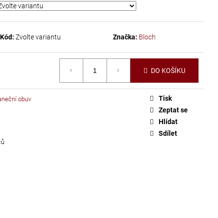
Kód:
Zvolte variantu
Značka:
Bloch
DO KOŠÍKU
Tisk
aneční obuv
Zeptat se
Hlídat
Sdílet
ců