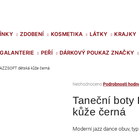
Co potřebujete najít?
ÍNKY
ZDOBENÍ
KOSMETIKA
LÁTKY
KRAJKY
GALANTERIE
PEŘÍ
DÁRKOVÝ POUKAZ
ZNAČKY
HLEDAT
JAZZSOFT dětská kůže černá
Průměrné
Neohodnoceno
Podrobnosti hodn
Doporučujeme
hodnocení
Taneční boty
produktu
je
kůže černá
0,0
z
5
Moderní jazz dance obuv, typ
hvězdiček.
SWAROVSKI XIRIUS NH SS-16 CRYSTAL
PRECIOSA VIVA1