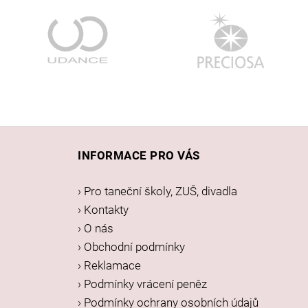
Z
á
INFORMACE PRO VÁS
p
a
› Pro taneční školy, ZUŠ, divadla
t
› Kontakty
í
› O nás
› Obchodní podmínky
› Reklamace
› Podmínky vrácení peněz
› Podmínky ochrany osobních údajů