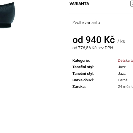
VARIANTA
AB
55 Kč
299 Kč
Zvolte variantu
od
940 Kč
/ ks
od
776,86 Kč
bez DPH
Měrná
cena:
Kategorie
:
Dětská t
Taneční styl
:
Jazz
Taneční styl
:
Jazz
Barva obuvi
:
Černá
Záruka
:
24 měsí