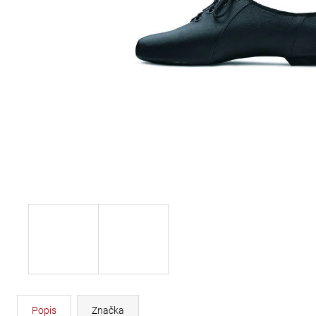
DÉLKA 30 CM
620 Kč
Popis
Značka