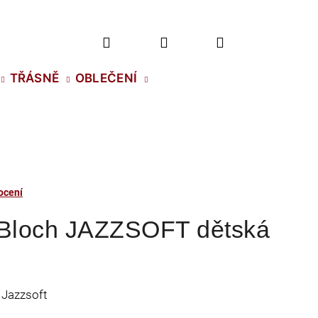
Hledat
Přihlášení
Nákupní
TŘÁSNĚ
OBLEČENÍ
košík
ocení
 Bloch JAZZSOFT dětská
 Jazzsoft
2 NH SS-5 CRYSTAL