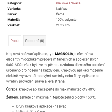
č
Kategorie
:
Krajkové aplikace
u
Varianta
:
Našívací
j
Barva
:
Černá
e
Materiál
:
100% polyester
m
Velikost
:
21 x 9 cm
e
Popis
Podobné (8)
PRECIOSA
VIVA12
Krajková našívací aplikace, typ:
MAGNOLIA
je efektním a
NH
elegantním doplňkem především tanečních a společenských
SS-
šatů. Může však být i velmi pěknou ozdobou dámského oblečení
5
určeného pro nošení na každý den. Krajkovou aplikaci můžeme
CRYSTAL
efektně zvýraznit štrasovými kamínky nebo flitry. Aplikace se
vyrábí v provedení pravá a levá strana.
55
Údržba
: krajkové aplikace perte do maximální teploty 40°C.
Kč
Žehlení
: žehlete při maximální teplotě žehlící plochy 150°C.
Druh: krajková aplikace - našívací
Velikost: 21 x 9 cm