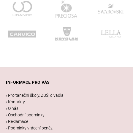
Z
á
INFORMACE PRO VÁS
p
a
› Pro taneční školy, ZUŠ, divadla
t
› Kontakty
í
› O nás
› Obchodní podmínky
› Reklamace
› Podmínky vrácení peněz