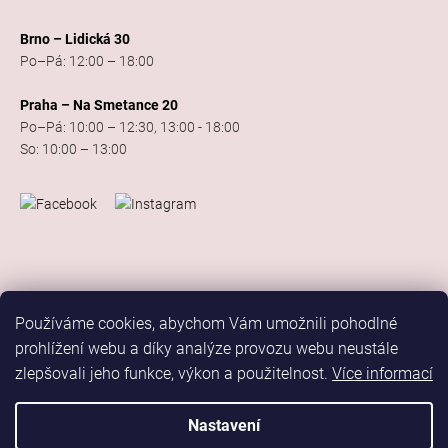
Brno – Lidická 30
Po–Pá: 12:00 – 18:00
Praha – Na Smetance 20
Po–Pá: 10:00 – 12:30, 13:00 - 18:00
So: 10:00 – 13:00
Používáme cookies, abychom Vám umožnili pohodlné
prohlížení webu a díky analýze provozu webu neustále
zlepšovali jeho funkce, výkon a použitelnost.
Více informací
Vytvořil Shoptet
Copyright 2026
Elis Dance Sport
. Všechna práva vyhrazena.
Nastavení