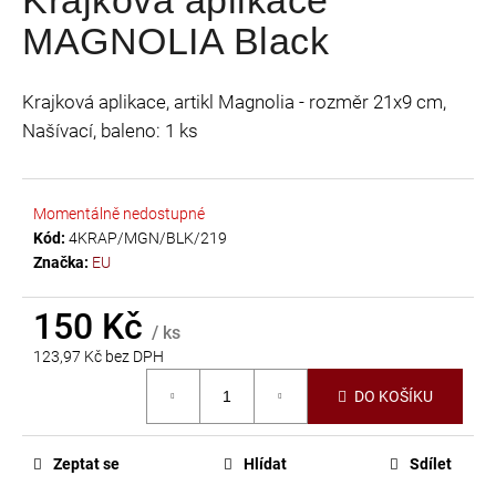
je
a
MAGNOLIA Black
0,0
j
z
í
5
Krajková aplikace, artikl Magnolia - rozměr 21x9 cm,
t
hvězdiček.
Našívací, baleno: 1 ks
?
Momentálně nedostupné
Kód:
4KRAP/MGN/BLK/219
HLEDAT
Značka:
EU
150 Kč
/ ks
D
123,97 Kč bez DPH
o
Měrná
DO KOŠÍKU
p
cena:
o
r
Zeptat se
Hlídat
Sdílet
u