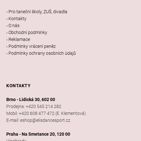
p
a
› Pro taneční školy, ZUŠ, divadla
t
› Kontakty
í
› O nás
› Obchodní podmínky
› Reklamace
› Podmínky vrácení peněz
› Podmínky ochrany osobních údajů
KONTAKTY
Brno - Lidická 30, 602 00
Prodejna: +420 545 214 282
Mobil: +420 608 477 472 (E. Klementová)
E-mail: eshop@elisdancesport.cz
Praha - Na Smetance 20, 120 00
Vinohrady