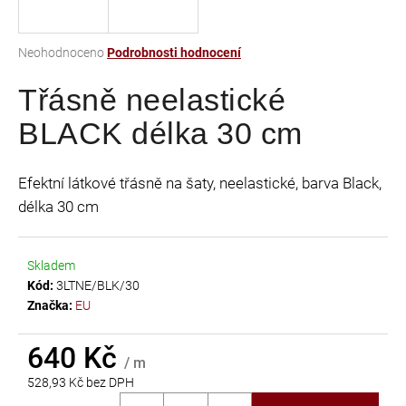
a
j
Průměrné
Neohodnoceno
Podrobnosti hodnocení
í
hodnocení
t
Třásně neelastické
produktu
je
?
BLACK délka 30 cm
0,0
z
5
Efektní látkové třásně na šaty, neelastické, barva Black,
hvězdiček.
délka 30 cm
HLEDAT
Skladem
Kód:
3LTNE/BLK/30
D
Značka:
EU
o
p
640 Kč
o
/ m
r
528,93 Kč bez DPH
u
Měrná