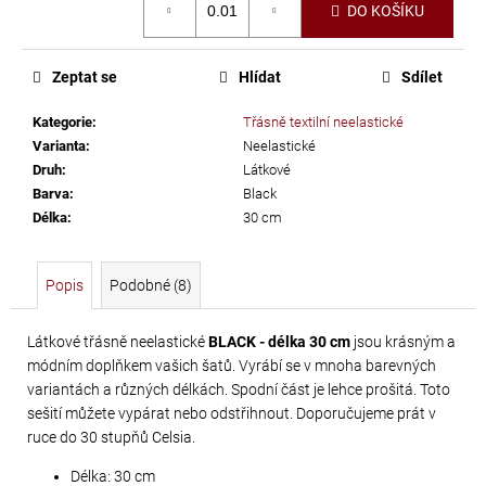
č
DO KOŠÍKU
cena:
u
j
e
Zeptat se
Hlídat
Sdílet
m
Kategorie
:
Třásně textilní neelastické
e
Varianta
:
Neelastické
Druh
:
Látkové
SWAROVSKI
Barva
:
Black
Délka
:
30 cm
XIRIUS
NH
SS-
Popis
Podobné (8)
16
CRYSTAL
Látkové třásně neelastické
BLACK - délka 30 cm
jsou krásným a
AB
módním doplňkem vašich šatů. Vyrábí se v mnoha barevných
variantách a různých délkách. Spodní část je lehce prošitá. Toto
299
sešití můžete vypárat nebo odstřihnout. Doporučujeme prát v
Kč
ruce do 30 stupňů Celsia.
Délka: 30 cm