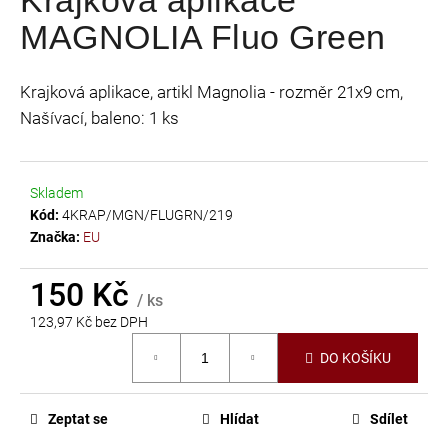
je
a
MAGNOLIA Fluo Green
0,0
j
z
í
5
Krajková aplikace, artikl Magnolia - rozměr 21x9 cm,
t
hvězdiček.
Našívací, baleno: 1 ks
?
Skladem
Kód:
4KRAP/MGN/FLUGRN/219
HLEDAT
Značka:
EU
150 Kč
/ ks
D
123,97 Kč bez DPH
o
Měrná
DO KOŠÍKU
p
cena:
o
r
Zeptat se
Hlídat
Sdílet
u