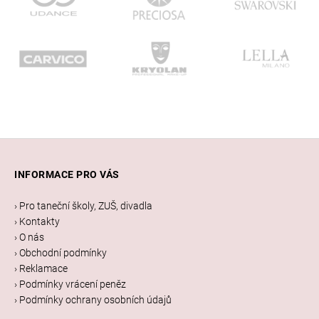
Z
á
INFORMACE PRO VÁS
p
a
› Pro taneční školy, ZUŠ, divadla
t
› Kontakty
í
› O nás
› Obchodní podmínky
› Reklamace
› Podmínky vrácení peněz
› Podmínky ochrany osobních údajů