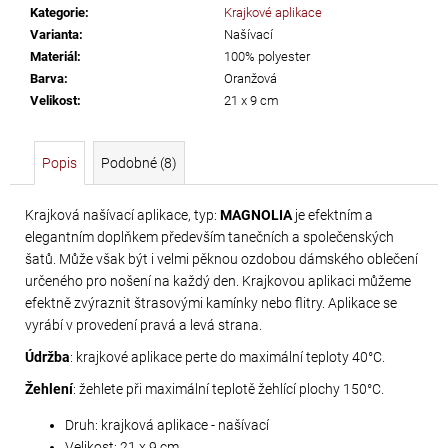
č
Kategorie
:
Krajkové aplikace
u
Varianta
:
Našívací
j
Materiál
:
100% polyester
e
Barva
:
Oranžová
m
Velikost
:
21 x 9 cm
e
Popis
Podobné (8)
TŘÁSNĚ
NEELASTICKÉ
Krajková našívací aplikace, typ:
MAGNOLIA
je efektním a
BARBADOS
elegantním doplňkem především tanečních a společenských
DÉLKA
šatů. Může však být i velmi pěknou ozdobou dámského oblečení
30
určeného pro nošení na každý den. Krajkovou aplikaci můžeme
CM
efektně zvýraznit štrasovými kamínky nebo flitry. Aplikace se
vyrábí v provedení pravá a levá strana.
620
Údržba
: krajkové aplikace perte do maximální teploty 40°C.
Kč
Žehlení
: žehlete při maximální teplotě žehlící plochy 150°C.
Druh: krajková aplikace - našívací
Velikost: 21 x 9 cm