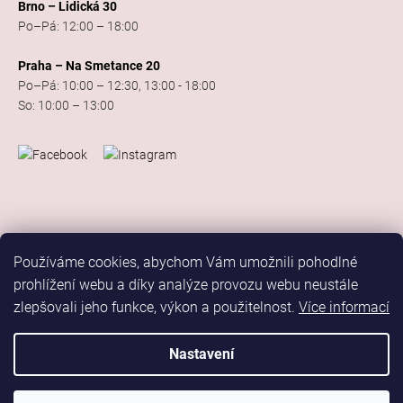
Brno – Lidická 30
Po–Pá: 12:00 – 18:00
Praha – Na Smetance 20
Po–Pá: 10:00 – 12:30, 13:00 - 18:00
So: 10:00 – 13:00
Používáme cookies, abychom Vám umožnili pohodlné
prohlížení webu a díky analýze provozu webu neustále
zlepšovali jeho funkce, výkon a použitelnost.
Více informací
Vytvořil Shoptet
Copyright 2026
Elis Dance Sport
. Všechna práva vyhrazena.
Nastavení
Upravit nastavení cookies
Marketing