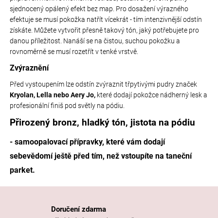
sjednocený opálený efekt bez map. Pro dosažení výrazného
efektuje se musí pokožka natřít vícekrát - tím intenzivnější odstín
získáte. Můžete vytvořit přesně takový tón, jaký potřebujete pro
danou příležitost. Nanáší se na čistou, suchou pokožku a
rovnoměrně se musí rozetřít v tenké vrstvě.
Zvýraznění
Před vystoupením lze odstín zvýraznit třpytivými pudry značek
Kryolan,
Lella nebo Aery Jo,
které dodají pokožce nádherný lesk a
profesionální finiš pod světly na pódiu.
Přirozený bronz, hladký tón, jistota na pódiu
- samoopalovací přípravky, které vám dodají
sebevědomí ještě před tím, než vstoupíte na taneční
parket.
Doručení zdarma