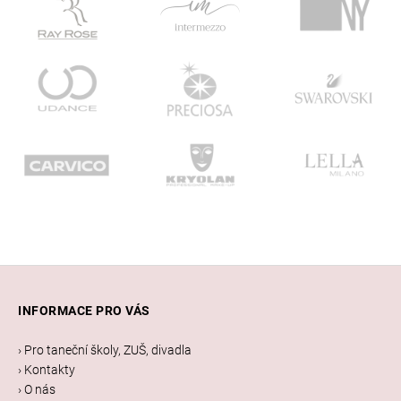
Z
á
INFORMACE PRO VÁS
p
a
› Pro taneční školy, ZUŠ, divadla
t
› Kontakty
í
› O nás