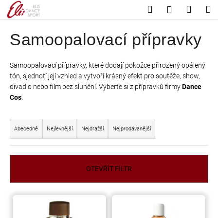
K
Přejít
Hledat
Nákup
M
Přihlášení
na
o
Zpět
Zpět
košík
obsah
š
Samoopalovací přípravky
í
C
k
o
Samoopalovací přípravky, které dodají pokožce přirozený opálený
tón, sjednotí její vzhled a vytvoří krásný efekt pro soutěže, show,
p
divadlo nebo film bez slunění. Vyberte si z přípravků firmy
Dance
o
Cos
.
t
ř
Ř
e
a
Abecedně
Nejlevnější
Nejdražší
Nejprodávanější
b
z
u
e
j
n
OTEVŘÍT FILTR
e
í
t
p
V
e
r
ý
n