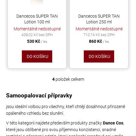
č
u
j
Dancecos SUPER TAN
Dancecos SUPER TAN
e
Lotion 100 ml
Lotion 250 ml
m
Momentálně nedostupné
Momentálně nedostupné
e
438,02 Kč bez DPH
710,74 Kč bez DPH
530 Kč
860 Kč
/ ks
/ ks
PRECIOSA
DO KOŠÍKU
DO KOŠÍKU
VIVA12
NH
SS-
4
položek celkem
O
8
v
CRYSTAL
l
Samoopalovací přípravky
á
69
jsou ideální volbou pro všechny, kteří chtějí dosáhnout přirozeně
d
Kč
opáleného vzhledu bez slunění.
a
c
V této kategorii najdete především produkty značky
Dance Cos
,
í
které jsou oblíbené pro svou příjemnou konzistenci, snadné
p