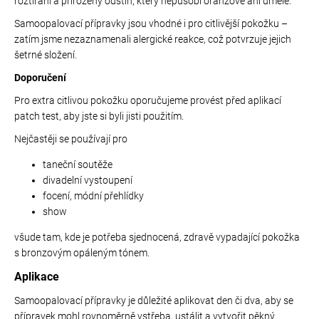
roztírání a přirozený odstín, který nepůsobí oranžově ani uměle.
r
Samoopalovací přípravky jsou vhodné i pro citlivější pokožku –
v
zatím jsme nezaznamenali alergické reakce, což potvrzuje jejich
k
šetrné složení.
y
v
Doporučení
ý
Pro extra citlivou pokožku oporučujeme provést před aplikací
p
patch test, aby jste si byli jisti použitím.
i
s
Nejčastěji se používají pro
u
taneční soutěže
divadelní vystoupení
focení, módní přehlídky
show
všude tam, kde je potřeba sjednocená, zdravě vypadající pokožka
s bronzovým opáleným tónem.
Aplikace
Samoopalovací přípravky je důležité aplikovat den či dva, aby se
přípravek mohl rovnoměrně vstřeba, ustálit a vytvořit pěkný