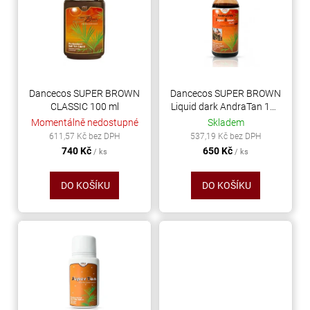
o
p
a
d
i
j
u
s
í
k
p
t
t
r
?
ů
o
Dancecos SUPER BROWN
Dancecos SUPER BROWN
CLASSIC 100 ml
Liquid dark AndraTan 100
d
ml
Momentálně nedostupné
Skladem
u
611,57 Kč bez DPH
537,19 Kč bez DPH
k
740 Kč
650 Kč
/ ks
/ ks
HLEDAT
t
ů
DO KOŠÍKU
DO KOŠÍKU
D
o
p
o
r
u