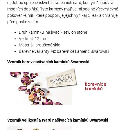
ozdobou společenských a tanečních šatů, kostýmů, obuvi a
módních doplňků. Tyto kameny mají velmi odolné vícevrstevné
pokovení-simili, které podporuje jejich vynikající lesk a chrání je
před poškozením.
Druh kamínku: našívací - sew on stone
Velikost: 12 mm
Materiál: broušené sklo
Barevné varianty: viz barevnice kamenů Swarovski
Vzorník barev našívacích kamínků Swarovski
Vzorník velikostí a tvarů našívacích kamínků Swarovski