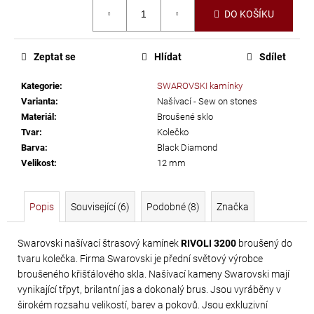
č
Měrná
DO KOŠÍKU
u
cena:
j
e
Zeptat se
Hlídat
Sdílet
m
e
Kategorie
:
SWAROVSKI kamínky
Varianta
:
Našívací - Sew on stones
Materiál
:
Broušené sklo
TŘÁSNĚ
Tvar
:
Kolečko
NEELASTICKÉ
Barva
:
Black Diamond
BARBADOS
Velikost
:
12 mm
DÉLKA
30
Popis
Související (6)
Podobné (8)
Značka
CM
620
Swarovski našívací štrasový kamínek
RIVOLI 3200
broušený do
Kč
tvaru kolečka. Firma Swarovski je přední světový výrobce
broušeného křišťálového skla. Našívací kameny Swarovski mají
vynikající třpyt, brilantní jas a dokonalý brus. Jsou vyráběny v
širokém rozsahu velikostí, barev a pokovů. Jsou exkluzivní