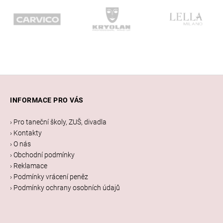
Z
á
INFORMACE PRO VÁS
p
a
› Pro taneční školy, ZUŠ, divadla
t
› Kontakty
í
› O nás
› Obchodní podmínky
› Reklamace
› Podmínky vrácení peněz
› Podmínky ochrany osobních údajů