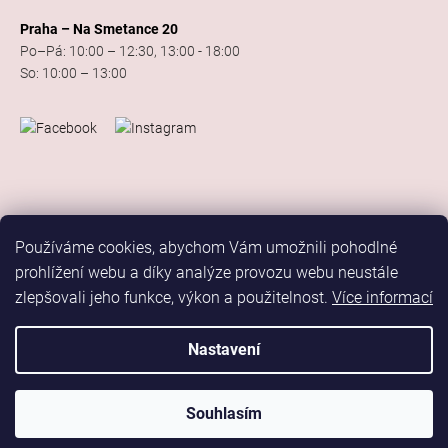
Praha – Na Smetance 20
Po–Pá: 10:00 – 12:30, 13:00 - 18:00
So: 10:00 – 13:00
Používáme cookies, abychom Vám umožnili pohodlné
prohlížení webu a díky analýze provozu webu neustále
zlepšovali jeho funkce, výkon a použitelnost.
Více informací
Vytvořil Shoptet
Copyright 2026
Elis Dance Sport
. Všechna práva vyhrazena.
Nastavení
Upravit nastavení cookies
Marketing
Souhlasím