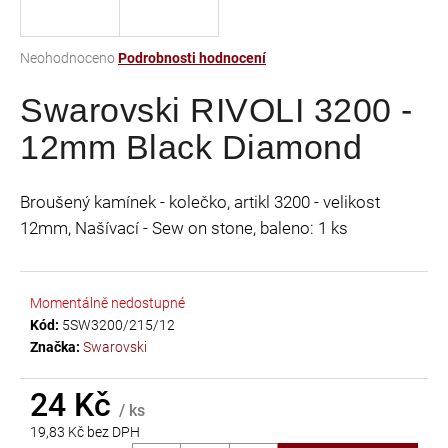
a
j
Průměrné
Neohodnoceno
Podrobnosti hodnocení
í
hodnocení
t
Swarovski RIVOLI 3200 -
produktu
je
?
12mm Black Diamond
0,0
z
5
Broušený kamínek - kolečko, artikl 3200 - velikost
hvězdiček.
12mm, Našívací - Sew on stone, baleno: 1 ks
HLEDAT
Momentálně nedostupné
D
Kód:
5SW3200/215/12
o
Značka:
Swarovski
p
o
24 Kč
r
/ ks
u
19,83 Kč bez DPH