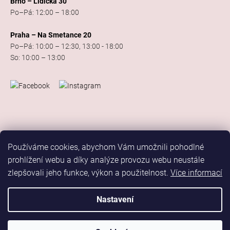
Brno – Lidická 30
Po–Pá: 12:00 – 18:00
Praha – Na Smetance 20
Po–Pá: 10:00 – 12:30, 13:00 - 18:00
So: 10:00 – 13:00
Používáme cookies, abychom Vám umožnili pohodlné
prohlížení webu a díky analýze provozu webu neustále
zlepšovali jeho funkce, výkon a použitelnost.
Více informací
Vytvořil Shoptet
Copyright 2026
Elis Dance Sport
. Všechna práva vyhrazena.
Nastavení
Upravit nastavení cookies
Marketing