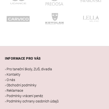
Z
á
INFORMACE PRO VÁS
p
a
› Pro taneční školy, ZUŠ, divadla
t
› Kontakty
í
› O nás
› Obchodní podmínky
› Reklamace
› Podmínky vrácení peněz
› Podmínky ochrany osobních údajů