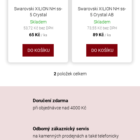
r
ů
a
o
Swarovski XILION NH ss-
Swarovski XILION NH ss-
j
5 Crystal
5 Crystal AB
d
Skladem
Skladem
í
u
53,72 Kč bez DPH
73,55 Kč bez DPH
t
k
65 Kč
89 Kč
/ ks
/ ks
?
t
ů
DO KOŠÍKU
DO KOŠÍKU
HLEDAT
2
položek celkem
O
v
l
á
D
Doručení zdarma
d
o
při objednávce nad 4000 Kč
a
p
c
o
í
r
Odborný zákaznický servis
p
u
na kamenných prodejnách a také telefonicky
r