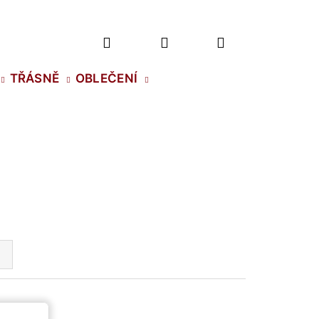
Hledat
Přihlášení
Nákupní
TŘÁSNĚ
OBLEČENÍ
košík
2 NH SS-5 CRYSTAL