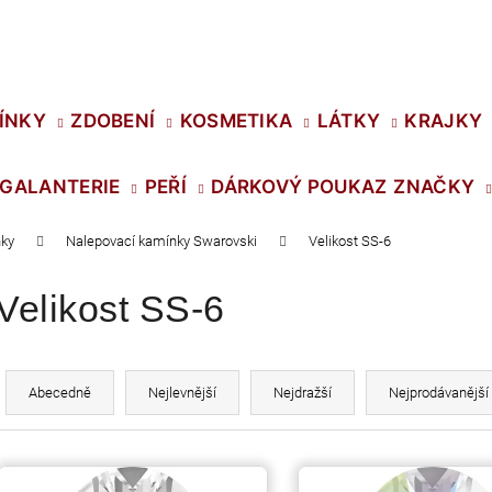
Co potřebujete najít?
ÍNKY
ZDOBENÍ
KOSMETIKA
LÁTKY
KRAJKY
GALANTERIE
PEŘÍ
DÁRKOVÝ POUKAZ
ZNAČKY
HLEDAT
ky
Nalepovací kamínky Swarovski
Velikost SS-6
Velikost SS-6
Doporučujeme
Ř
a
Abecedně
Nejlevnější
Nejdražší
Nejprodávanější
z
e
V
n
SWAROVSKI XIRIUS NH SS-16 CRYSTAL
PRECIOSA VIVA1