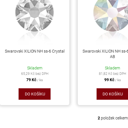
ý
í
AB
p
55 Kč
p
299 Kč
r
s
o
p
d
r
u
o
k
d
Swarovski XILION NH ss-6 Crystal
Swarovski XILION NH ss-6
t
AB
u
ů
k
Skladem
Skladem
t
65,29 Kč bez DPH
81,82 Kč bez DPH
79 Kč
99 Kč
ů
/ ks
/ ks
DO KOŠÍKU
DO KOŠÍKU
2
položek celkem
O
v