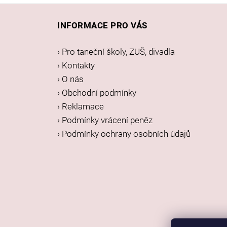
Z
á
INFORMACE PRO VÁS
p
a
› Pro taneční školy, ZUŠ, divadla
t
› Kontakty
í
› O nás
› Obchodní podmínky
› Reklamace
› Podmínky vrácení peněz
› Podmínky ochrany osobních údajů