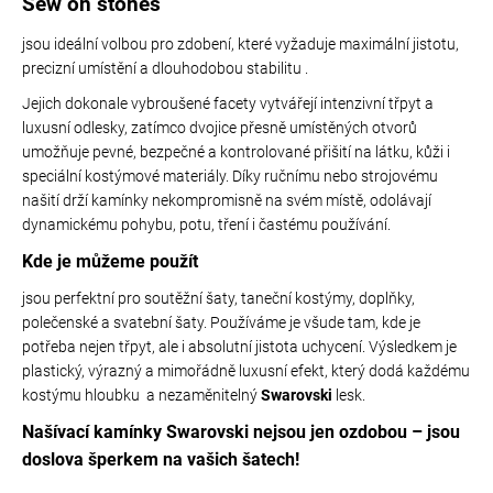
Sew on stones
í
í
p
jsou ideální volbou pro zdobení, které vyžaduje maximální jistotu,
r
precizní umístění a dlouhodobou stabilitu .
v
Jejich dokonale vybroušené facety vytvářejí intenzivní třpyt a
k
luxusní odlesky, zatímco dvojice přesně umístěných otvorů
y
umožňuje pevné, bezpečné a kontrolované přišití na látku, kůži i
v
speciální kostýmové materiály. Díky ručnímu nebo strojovému
ý
našití drží kamínky nekompromisně na svém místě, odolávají
p
dynamickému pohybu, potu, tření i častému používání.
i
s
Kde je můžeme použít
u
jsou perfektní pro soutěžní šaty, taneční kostýmy, doplňky,
polečenské a svatební šaty. Používáme je všude tam, kde je
potřeba nejen třpyt, ale i absolutní jistota uchycení. Výsledkem je
plastický, výrazný a mimořádně luxusní efekt, který dodá každému
kostýmu hloubku a nezaměnitelný
Swarovski
lesk.
Našívací kamínky Swarovski nejsou jen ozdobou – jsou
doslova šperkem na vašich šatech!