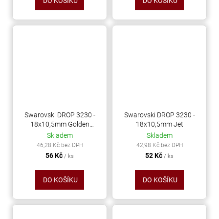
DO KOŠÍKU
DO KOŠÍKU
Swarovski DROP 3230 -
Swarovski DROP 3230 -
18x10,5mm Golden
18x10,5mm Jet
Shadow
Skladem
Skladem
46,28 Kč bez DPH
42,98 Kč bez DPH
56 Kč
52 Kč
/ ks
/ ks
DO KOŠÍKU
DO KOŠÍKU