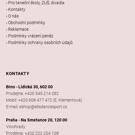
a
› Pro taneční školy, ZUŠ, divadla
t
› Kontakty
í
› O nás
› Obchodní podmínky
› Reklamace
› Podmínky vrácení peněz
› Podmínky ochrany osobních údajů
KONTAKTY
Brno - Lidická 30, 602 00
Prodejna: +420 545 214 282
Mobil: +420 608 477 472 (E. Klementová)
E-mail: eshop@elisdancesport.cz
Praha - Na Smetance 20, 120 00
Vinohrady
Prodejna: +420 222 254 108