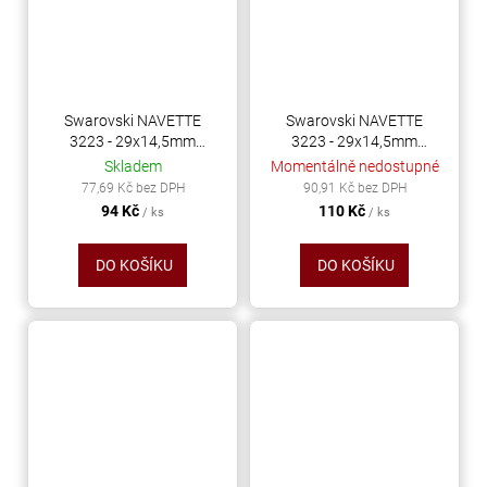
Swarovski NAVETTE
Swarovski NAVETTE
3223 - 29x14,5mm
3223 - 29x14,5mm
Crystal
Crystal AB
Skladem
Momentálně nedostupné
77,69 Kč bez DPH
90,91 Kč bez DPH
94 Kč
110 Kč
/ ks
/ ks
DO KOŠÍKU
DO KOŠÍKU