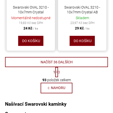
Swarovski OVAL 3210 -
Swarovski OVAL 3210 -
10x7mm Crystal
10x7mm Crystal AB
Momentálně nedostupné
Skladem
19,83 Kč bez DPH
23,97 Kč bez DPH
24 Kč
29 Kč
/ ks
/ ks
DO KOŠÍKU
DO KOŠÍKU
NAČÍST 36 DALŠÍCH
S
1
3
t
O
r
93
položek celkem
v
á
NAHORU
n
l
k
á
o
d
v
Našívací Swarovski kamínky
a
á
c
n