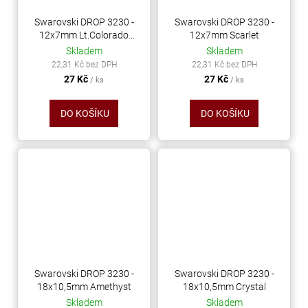
Swarovski DROP 3230 -
Swarovski DROP 3230 -
12x7mm Lt.Colorado
12x7mm Scarlet
Topaz
Skladem
Skladem
22,31 Kč bez DPH
22,31 Kč bez DPH
27 Kč
27 Kč
/ ks
/ ks
DO KOŠÍKU
DO KOŠÍKU
Swarovski DROP 3230 -
Swarovski DROP 3230 -
18x10,5mm Amethyst
18x10,5mm Crystal
Skladem
Skladem