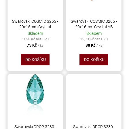
s
č
k
p
u
t
j
r
ů
e
o
Swarovski COSMIC 3265 -
Swarovski COSMIC 3265 -
m
20x16mm Crystal
20x16mm Crystal AB
d
e
Skladem
Skladem
u
61,98 Kč bez DPH
72,73 Kč bez DPH
k
75 Kč
88 Kč
/ ks
/ ks
PRECIOSA
t
VIVA12
ů
DO KOŠÍKU
DO KOŠÍKU
NH
SS-
5
CRYSTAL
55
Kč
Swarovski DROP 3230 -
Swarovski DROP 3230 -