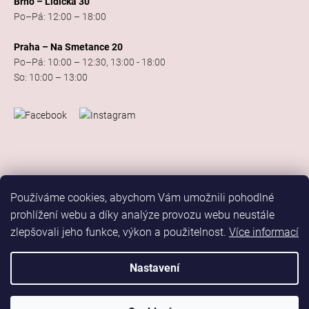
Brno – Lidická 30
Po–Pá: 12:00 – 18:00
Praha – Na Smetance 20
Po–Pá: 10:00 – 12:30, 13:00 - 18:00
So: 10:00 – 13:00
Používáme cookies, abychom Vám umožnili pohodlné
prohlížení webu a díky analýze provozu webu neustále
zlepšovali jeho funkce, výkon a použitelnost.
Více informací
Vytvořil Shoptet
Copyright 2026
Elis Dance Sport
. Všechna práva vyhrazena.
Nastavení
Upravit nastavení cookies
Marketing