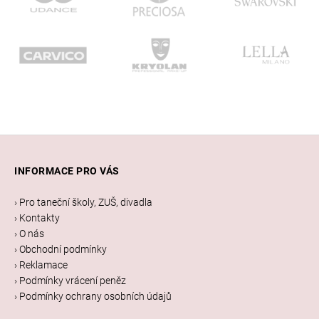
Z
á
INFORMACE PRO VÁS
p
a
› Pro taneční školy, ZUŠ, divadla
t
› Kontakty
í
› O nás
› Obchodní podmínky
› Reklamace
› Podmínky vrácení peněz
› Podmínky ochrany osobních údajů