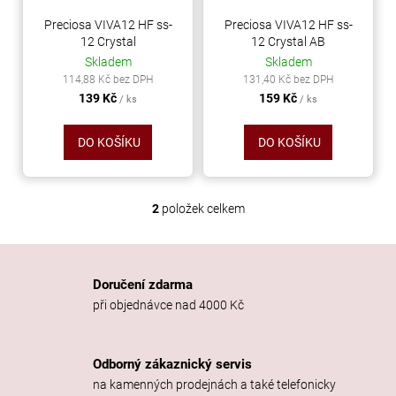
r
ů
a
o
Preciosa VIVA12 HF ss-
Preciosa VIVA12 HF ss-
j
12 Crystal
12 Crystal AB
d
Skladem
Skladem
í
u
114,88 Kč bez DPH
131,40 Kč bez DPH
t
k
139 Kč
159 Kč
/ ks
/ ks
?
t
ů
DO KOŠÍKU
DO KOŠÍKU
HLEDAT
2
položek celkem
O
v
l
á
D
Doručení zdarma
d
o
při objednávce nad 4000 Kč
a
p
c
o
í
r
Odborný zákaznický servis
p
u
na kamenných prodejnách a také telefonicky
r