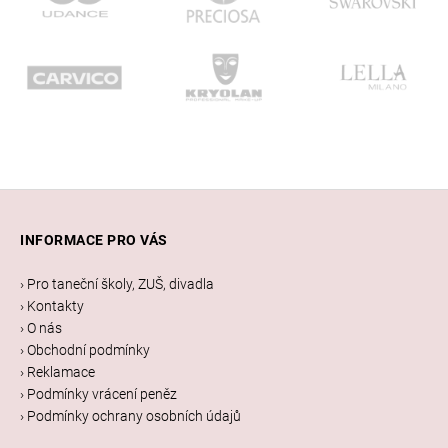
Z
á
INFORMACE PRO VÁS
p
a
› Pro taneční školy, ZUŠ, divadla
t
› Kontakty
í
› O nás
› Obchodní podmínky
› Reklamace
› Podmínky vrácení peněz
› Podmínky ochrany osobních údajů