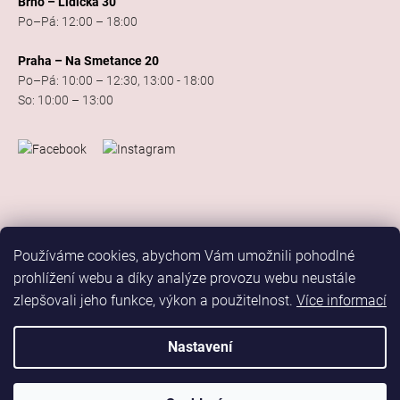
Brno – Lidická 30
Po–Pá: 12:00 – 18:00
Praha – Na Smetance 20
Po–Pá: 10:00 – 12:30, 13:00 - 18:00
So: 10:00 – 13:00
Používáme cookies, abychom Vám umožnili pohodlné
prohlížení webu a díky analýze provozu webu neustále
zlepšovali jeho funkce, výkon a použitelnost.
Více informací
Vytvořil Shoptet
Copyright 2026
Elis Dance Sport
. Všechna práva vyhrazena.
Nastavení
Upravit nastavení cookies
Marketing