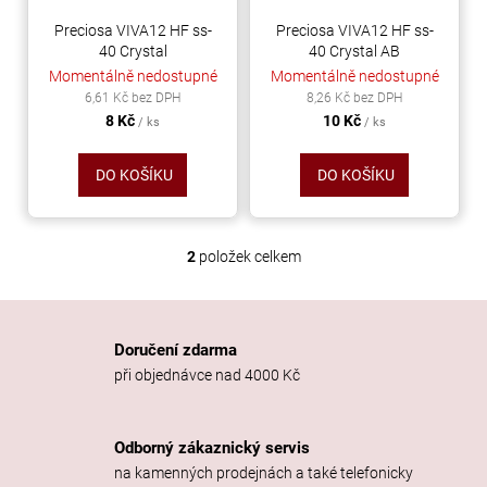
r
ů
a
o
Preciosa VIVA12 HF ss-
Preciosa VIVA12 HF ss-
j
40 Crystal
40 Crystal AB
d
Momentálně nedostupné
Momentálně nedostupné
í
u
6,61 Kč bez DPH
8,26 Kč bez DPH
t
k
8 Kč
10 Kč
/ ks
/ ks
?
t
ů
DO KOŠÍKU
DO KOŠÍKU
HLEDAT
2
položek celkem
O
v
l
á
D
Doručení zdarma
d
o
při objednávce nad 4000 Kč
a
p
c
o
í
r
Odborný zákaznický servis
p
u
na kamenných prodejnách a také telefonicky
r