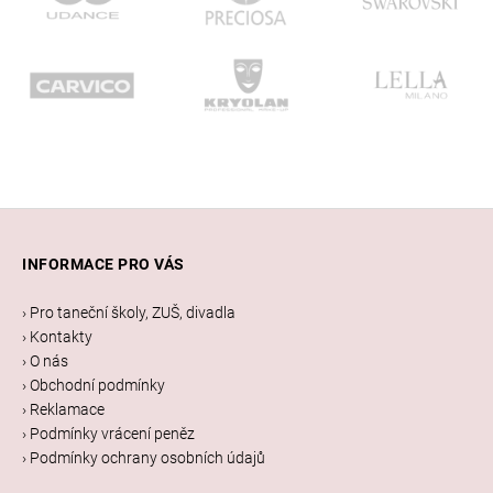
Z
á
INFORMACE PRO VÁS
p
a
› Pro taneční školy, ZUŠ, divadla
t
› Kontakty
í
› O nás
› Obchodní podmínky
› Reklamace
› Podmínky vrácení peněz
› Podmínky ochrany osobních údajů