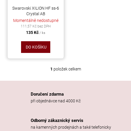
r
ů
a
o
Swarovski XILION HF ss-6
j
Crystal AB
d
Momentálně nedostupné
í
u
111,57 Kč bez DPH
t
k
135 Kč
/ ks
?
t
ů
DO KOŠÍKU
HLEDAT
1
položek celkem
O
v
l
á
D
Doručení zdarma
d
o
při objednávce nad 4000 Kč
a
p
c
o
í
r
Odborný zákaznický servis
p
u
na kamenných prodejnách a také telefonicky
r