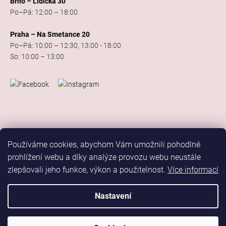
Brno – Lidická 30
Po–Pá: 12:00 – 18:00
Praha – Na Smetance 20
Po–Pá: 10:00 – 12:30, 13:00 - 18:00
So: 10:00 – 13:00
Používáme cookies, abychom Vám umožnili pohodlné
prohlížení webu a díky analýze provozu webu neustále
zlepšovali jeho funkce, výkon a použitelnost.
Více informací
Vytvořil Shoptet
Copyright 2026
Elis Dance Sport
. Všechna práva vyhrazena.
Nastavení
Upravit nastavení cookies
Marketing