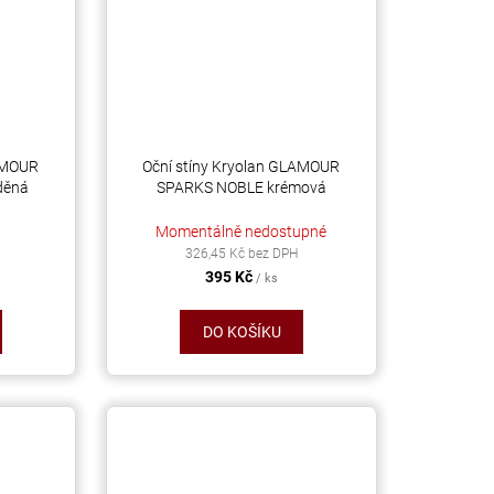
LAMOUR
Oční stíny Kryolan GLAMOUR
děná
SPARKS NOBLE krémová
Momentálně nedostupné
326,45 Kč bez DPH
395 Kč
/ ks
DO KOŠÍKU