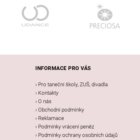
Z
á
INFORMACE PRO VÁS
p
a
› Pro taneční školy, ZUŠ, divadla
t
› Kontakty
í
› O nás
› Obchodní podmínky
› Reklamace
› Podmínky vrácení peněz
› Podmínky ochrany osobních údajů