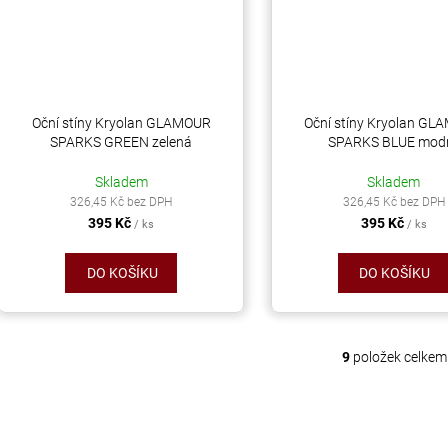
Oční stíny Kryolan GLAMOUR
Oční stíny Kryolan G
SPARKS GREEN zelená
SPARKS BLUE mod
Skladem
Skladem
326,45 Kč bez DPH
326,45 Kč bez DPH
395 Kč
395 Kč
/ ks
/ ks
DO KOŠÍKU
DO KOŠÍKU
9
položek celkem
O
v
l
á