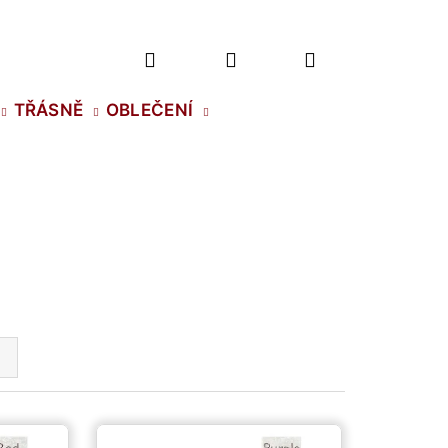
Hledat
Přihlášení
Nákupní
TŘÁSNĚ
OBLEČENÍ
košík
2 NH SS-5 CRYSTAL