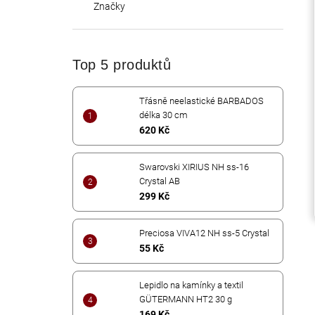
Značky
Top 5 produktů
Třásně neelastické BARBADOS
délka 30 cm
620 Kč
Swarovski XIRIUS NH ss-16
Crystal AB
299 Kč
Preciosa VIVA12 NH ss-5 Crystal
55 Kč
Lepidlo na kamínky a textil
GÜTERMANN HT2 30 g
169 Kč