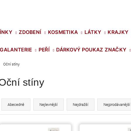
Co potřebujete najít?
ÍNKY
ZDOBENÍ
KOSMETIKA
LÁTKY
KRAJKY
GALANTERIE
PEŘÍ
DÁRKOVÝ POUKAZ
ZNAČKY
HLEDAT
Oční stíny
Oční stíny
Doporučujeme
Ř
a
Abecedně
Nejlevnější
Nejdražší
Nejprodávanější
z
e
V
n
SWAROVSKI XIRIUS NH SS-16 CRYSTAL
PRECIOSA VIVA1