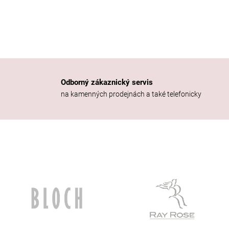
d
a
c
í
p
r
v
k
Odborný zákaznický servis
y
na kamenných prodejnách a také telefonicky
v
ý
p
i
s
u