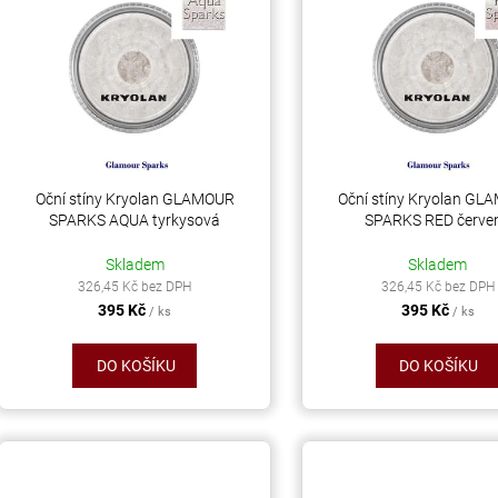
ý
í
AB
p
55 Kč
p
299 Kč
r
s
o
p
d
r
u
o
k
d
Oční stíny Kryolan GLAMOUR
Oční stíny Kryolan G
t
SPARKS AQUA tyrkysová
SPARKS RED červe
u
ů
k
Skladem
Skladem
t
326,45 Kč bez DPH
326,45 Kč bez DPH
395 Kč
395 Kč
ů
/ ks
/ ks
DO KOŠÍKU
DO KOŠÍKU