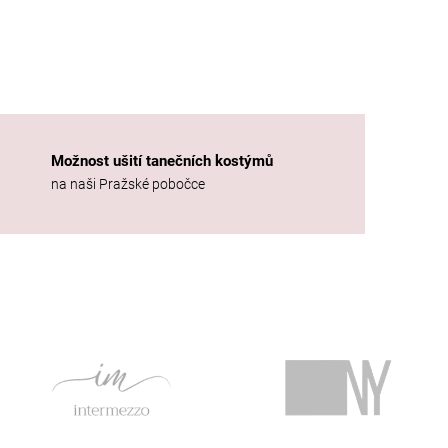
Možnost ušití tanečních kostýmů
na naši Pražské pobočce