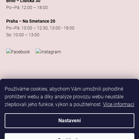
Brno – Lidická 30
Po–Pá: 12:00 – 18:00
Praha – Na Smetance 20
Po–Pá: 10:00 – 12:30, 13:00 - 18:00
So: 10:00 – 13:00
Používáme cookies, abychom Vám umožnili pohodlné
prohlížení webu a díky analýze provozu webu neustále
zlepšovali jeho funkce, výkon a použitelnost.
Více informací
Vytvořil Shoptet
Copyright 2026
Elis Dance Sport
. Všechna práva vyhrazena.
Nastavení
Upravit nastavení cookies
Marketing