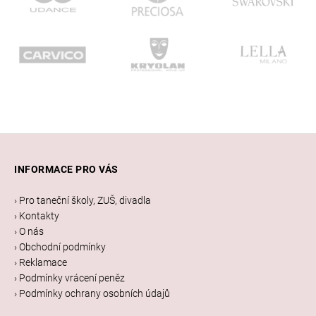
Z
á
INFORMACE PRO VÁS
p
a
› Pro taneční školy, ZUŠ, divadla
t
› Kontakty
í
› O nás
› Obchodní podmínky
› Reklamace
› Podmínky vrácení peněz
› Podmínky ochrany osobních údajů