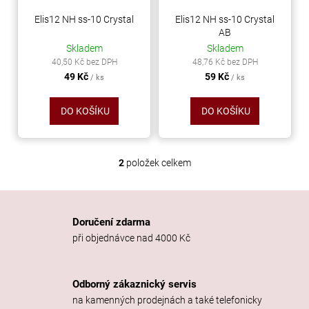
r
ů
a
o
Elis12 NH ss-10 Crystal
Elis12 NH ss-10 Crystal
j
AB
d
Skladem
Skladem
í
u
40,50 Kč bez DPH
48,76 Kč bez DPH
t
k
49 Kč
59 Kč
/ ks
/ ks
?
t
ů
DO KOŠÍKU
DO KOŠÍKU
HLEDAT
2
položek celkem
O
v
l
á
D
Doručení zdarma
d
o
při objednávce nad 4000 Kč
a
p
c
o
í
r
Odborný zákaznický servis
p
u
na kamenných prodejnách a také telefonicky
r