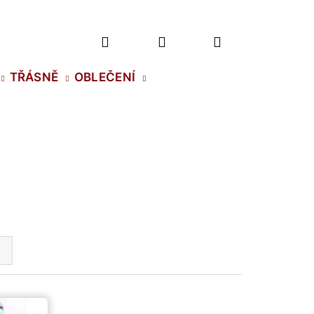
Hledat
Přihlášení
Nákupní
TŘÁSNĚ
OBLEČENÍ
košík
2 NH SS-5 CRYSTAL