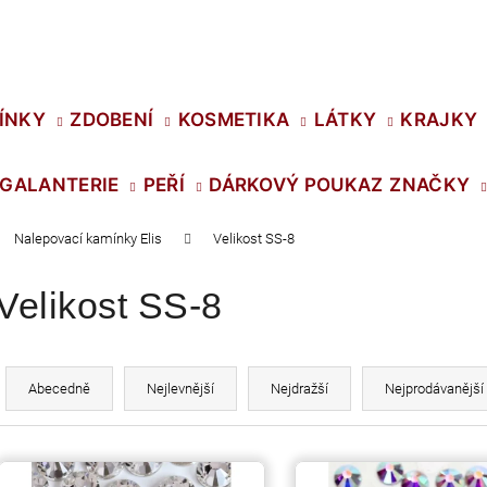
Co potřebujete najít?
ÍNKY
ZDOBENÍ
KOSMETIKA
LÁTKY
KRAJKY
GALANTERIE
PEŘÍ
DÁRKOVÝ POUKAZ
ZNAČKY
HLEDAT
Nalepovací kamínky Elis
Velikost SS-8
Velikost SS-8
Doporučujeme
Ř
a
Abecedně
Nejlevnější
Nejdražší
Nejprodávanější
z
e
V
n
SWAROVSKI XIRIUS NH SS-16 CRYSTAL
PRECIOSA VIVA1