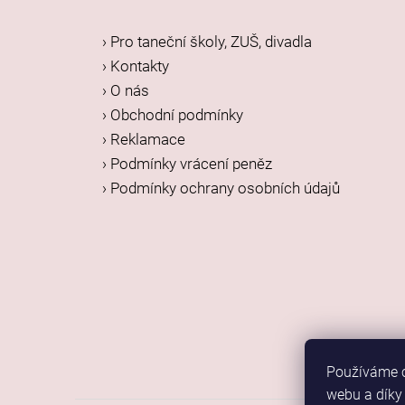
p
a
› Pro taneční školy, ZUŠ, divadla
t
› Kontakty
í
› O nás
› Obchodní podmínky
› Reklamace
› Podmínky vrácení peněz
› Podmínky ochrany osobních údajů
Používáme c
webu a díky