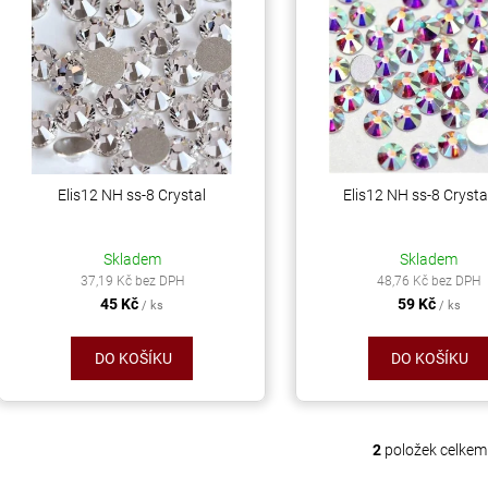
ý
í
AB
p
55 Kč
p
299 Kč
r
s
o
p
d
r
u
o
k
d
Elis12 NH ss-8 Crystal
Elis12 NH ss-8 Crysta
t
u
ů
k
Skladem
Skladem
t
37,19 Kč bez DPH
48,76 Kč bez DPH
45 Kč
59 Kč
ů
/ ks
/ ks
DO KOŠÍKU
DO KOŠÍKU
2
položek celkem
O
v