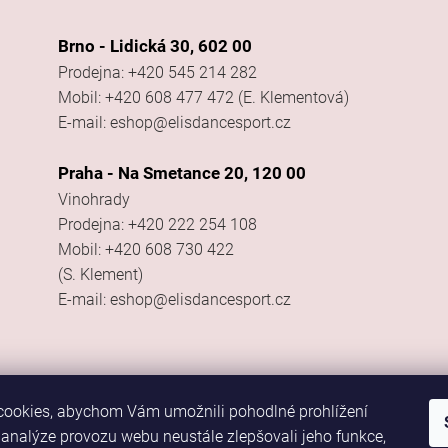
Brno - Lidická 30, 602 00
Prodejna: +420 545 214 282
Mobil: +420 608 477 472 (E. Klementová)
E-mail: eshop@elisdancesport.cz
Praha - Na Smetance 20, 120 00
Vinohrady
Prodejna: +420 222 254 108
Mobil: +420 608 730 422
(S. Klement)
E-mail: eshop@elisdancesport.cz
ookies, abychom Vám umožnili pohodlné prohlížení
 analýze provozu webu neustále zlepšovali jeho funkce,