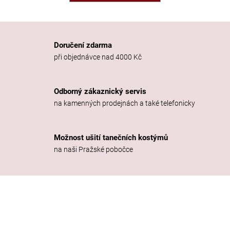
a
j
í
Doručení zdarma
t
při objednávce nad 4000 Kč
?
Odborný zákaznický servis
na kamenných prodejnách a také telefonicky
HLEDAT
Možnost ušití tanečních kostýmů
na naši Pražské pobočce
D
o
p
o
r
u