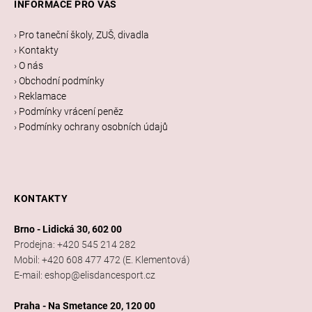
INFORMACE PRO VÁS
p
a
› Pro taneční školy, ZUŠ, divadla
t
› Kontakty
í
› O nás
› Obchodní podmínky
› Reklamace
› Podmínky vrácení peněz
› Podmínky ochrany osobních údajů
KONTAKTY
Brno - Lidická 30, 602 00
Prodejna: +420 545 214 282
Mobil: +420 608 477 472 (E. Klementová)
E-mail: eshop@elisdancesport.cz
Praha - Na Smetance 20, 120 00