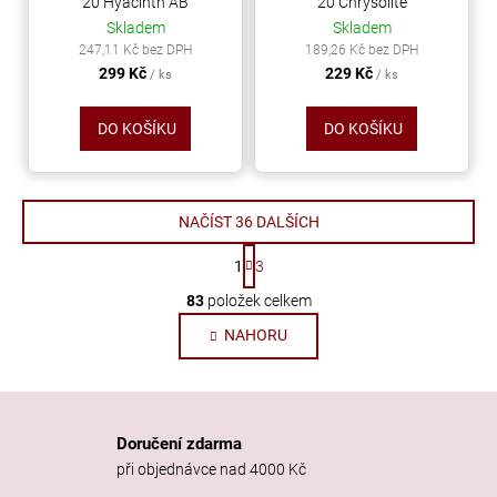
20 Hyacinth AB
20 Chrysolite
Skladem
Skladem
247,11 Kč bez DPH
189,26 Kč bez DPH
299 Kč
229 Kč
/ ks
/ ks
DO KOŠÍKU
DO KOŠÍKU
NAČÍST 36 DALŠÍCH
S
1
3
t
O
r
83
položek celkem
v
á
NAHORU
n
l
k
á
o
d
v
a
á
c
n
Doručení zdarma
í
í
při objednávce nad 4000 Kč
p