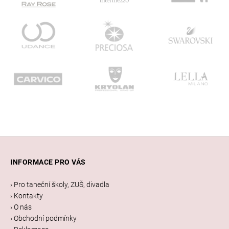
Z
á
INFORMACE PRO VÁS
p
a
› Pro taneční školy, ZUŠ, divadla
t
› Kontakty
í
› O nás
› Obchodní podmínky