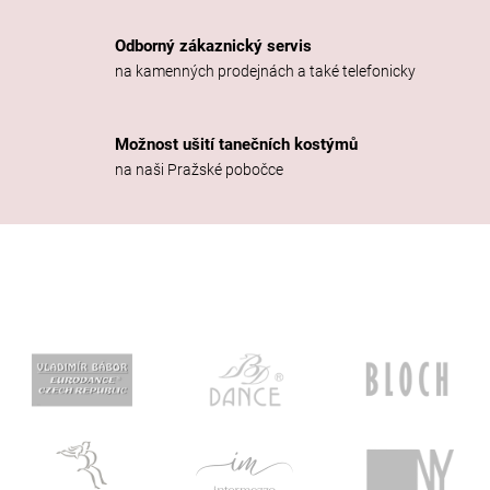
r
v
Odborný zákaznický servis
k
na kamenných prodejnách a také telefonicky
y
v
ý
Možnost ušití tanečních kostýmů
p
na naši Pražské pobočce
i
s
u