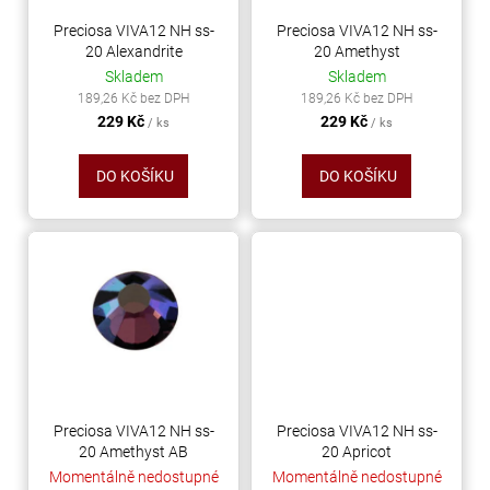
r
ů
a
o
Preciosa VIVA12 NH ss-
Preciosa VIVA12 NH ss-
j
20 Alexandrite
20 Amethyst
d
Skladem
Skladem
í
u
189,26 Kč bez DPH
189,26 Kč bez DPH
t
k
229 Kč
229 Kč
/ ks
/ ks
?
t
ů
DO KOŠÍKU
DO KOŠÍKU
HLEDAT
D
o
p
o
Preciosa VIVA12 NH ss-
Preciosa VIVA12 NH ss-
r
20 Amethyst AB
20 Apricot
u
Momentálně nedostupné
Momentálně nedostupné