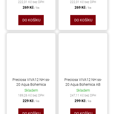
č
222,31 Kč bez DPH
222,31 Kč bez DPH
u
269 Kč
269 Kč
/ ks
/ ks
j
e
DO KOŠÍKU
DO KOŠÍKU
m
e
SWAROVSKI
XIRIUS
NH
SS-
16
CRYSTAL
Preciosa VIVA12 NH ss-
Preciosa VIVA12 NH ss-
AB
20 Aqua Bohemica
20 Aqua Bohemica AB
Skladem
Skladem
299
189,26 Kč bez DPH
247,11 Kč bez DPH
Kč
229 Kč
299 Kč
/ ks
/ ks
DO KOŠÍKU
DO KOŠÍKU