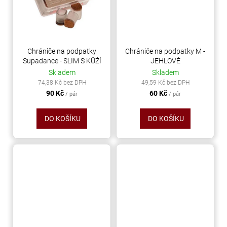
č
u
j
e
m
Chrániče na podpatky
Chrániče na podpatky M -
e
Supadance - SLIM S KŮŽÍ
JEHLOVÉ
Skladem
Skladem
74,38 Kč bez DPH
49,59 Kč bez DPH
TŘÁSNĚ
90 Kč
60 Kč
/ pár
/ pár
NEELASTICKÉ
BARBADOS
DO KOŠÍKU
DO KOŠÍKU
DÉLKA
30
CM
620
Kč