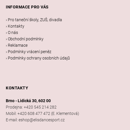
á
INFORMACE PRO VÁS
p
a
› Pro taneční školy, ZUŠ, divadla
t
› Kontakty
í
› O nás
› Obchodní podmínky
› Reklamace
› Podmínky vrácení peněz
› Podmínky ochrany osobních údajů
KONTAKTY
Brno - Lidická 30, 602 00
Prodejna: +420 545 214 282
Mobil: +420 608 477 472 (E. Klementová)
E-mail: eshop@elisdancesport.cz