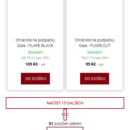
Chrániče na podpatky
Chrániče na podpatky
Gala - FLARE BLACK
Gala - FLARE CUT
Skladem
Skladem
86,78 Kč bez DPH
78,51 Kč bez DPH
105 Kč
95 Kč
/ pár
/ pár
DO KOŠÍKU
DO KOŠÍKU
NAČÍST 15 DALŠÍCH
S
1
2
t
O
r
51
položek celkem
v
á