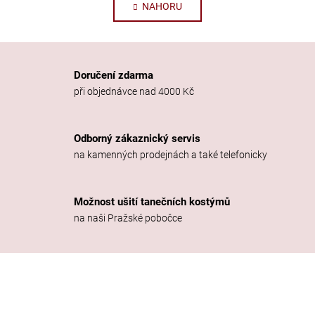
NAHORU
n
l
k
á
o
d
v
a
á
c
n
Doručení zdarma
í
í
při objednávce nad 4000 Kč
p
r
v
Odborný zákaznický servis
k
na kamenných prodejnách a také telefonicky
y
v
ý
Možnost ušití tanečních kostýmů
p
na naši Pražské pobočce
i
s
u