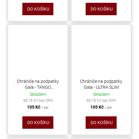
DO KOŠÍKU
DO KOŠÍKU
Chrániče na podpatky
Chrániče na podpatky
Gala - TANGO
Gala - ULTRA SLIM
ARGENTINO
Skladem
Skladem
86,78 Kč bez DPH
86,78 Kč bez DPH
105 Kč
105 Kč
/ pár
/ pár
DO KOŠÍKU
DO KOŠÍKU